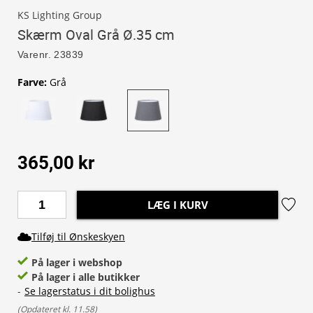
KS Lighting Group
Skærm Oval Grå Ø.35 cm
Varenr.
23839
Farve
:
Grå
365,00 kr
LÆG I KURV
Tilføj til Ønskeskyen
På lager i webshop
På lager i alle butikker
-
Se lagerstatus i dit bolighus
(
Opdateret kl. 11.58
)