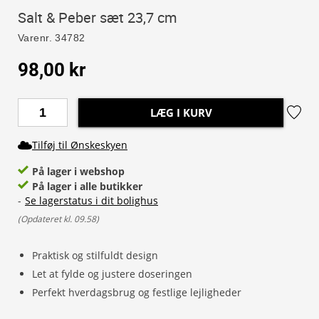
Salt & Peber sæt 23,7 cm
Varenr.
34782
98,00 kr
LÆG I KURV
Tilføj til Ønskeskyen
På lager i webshop
På lager i alle butikker
-
Se lagerstatus i dit bolighus
(
Opdateret kl. 09.58
)
Praktisk og stilfuldt design
Let at fylde og justere doseringen
Perfekt hverdagsbrug og festlige lejligheder