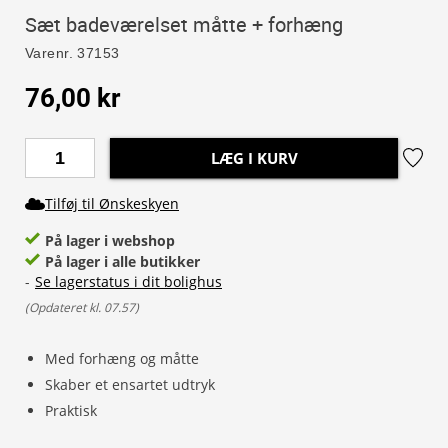
Sæt badeværelset måtte + forhæng
Varenr.
37153
76,00 kr
LÆG I KURV
Tilføj til Ønskeskyen
På lager i webshop
På lager i alle butikker
-
Se lagerstatus i dit bolighus
(
Opdateret kl. 07.57
)
Med forhæng og måtte
Skaber et ensartet udtryk
Praktisk