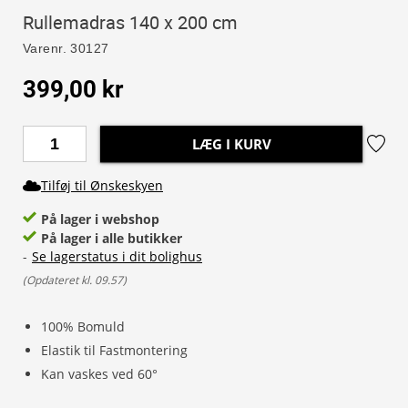
Rullemadras 140 x 200 cm
Varenr.
30127
399,00 kr
LÆG I KURV
Tilføj til Ønskeskyen
På lager i webshop
På lager i alle butikker
-
Se lagerstatus i dit bolighus
(
Opdateret kl. 09.57
)
100% Bomuld
Elastik til Fastmontering
Kan vaskes ved 60°