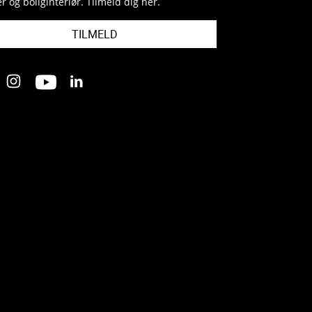
r og boliginteriør. Tilmeld dig her.
TILMELD