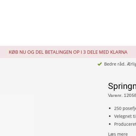
KØB NU OG DEL BETALINGEN OP I 3 DELE MED KLARNA
Bedre råd. Ærli
Spring
Varenr.
1205
250 posefj
Velegnet t
Producere
Læs mere