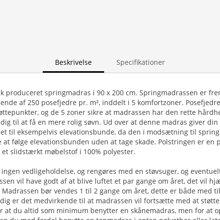
Beskrivelse
Specifikationer
k produceret springmadras i 90 x 200 cm. Springmadrassen er frem
ende af 250 posefjedre pr. m², inddelt i 5 komfortzoner. Posefjedre
ttepunkter, og de 5 zoner sikre at madrassen har den rette hårdhe
dig til at få en mere rolig søvn. Ud over at denne madras giver din 
et til eksempelvis elevationsbunde, da den i modsætning til spri
e at følge elevationsbunden uden at tage skade. Polstringen er en
et slidstærkt møbelstof i 100% polyester.
ngen vedligeholdelse, og rengøres med en støvsuger, og eventuelt
sen vil have godt af at blive luftet et par gange om året, det vil h
Madrassen bør vendes 1 til 2 gange om året, dette er både med til
idig er det medvirkende til at madrassen vil fortsætte med at støtt
ler at du altid som minimum benytter en skånemadras, men for at 