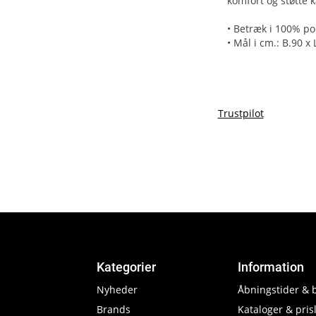
komfort og støtte 
• Betræk i 100% po
• Mål i cm.: B.90 x 
Trustpilot
Kategorier
Information
Nyheder
Åbningstider & 
Brands
Kataloger & prisl