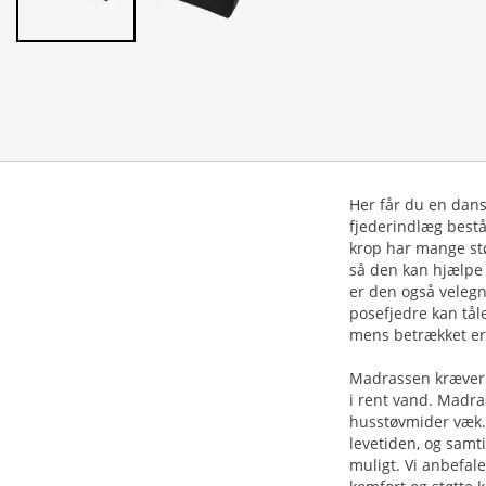
Her får du en dans
fjederindlæg bestå
krop har mange stø
så den kan hjælpe 
er den også velegn
posefjedre kan tål
mens betrækket er 
Madrassen kræver i
i rent vand. Madras
husstøvmider væk. 
levetiden, og samt
muligt. Vi anbefa