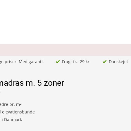
ge priser. Med garanti.
Fragt fra 29 kr.
Danskejet
madras m. 5 zoner
8
edre pr. m²
il elevationsbunde
t i Danmark