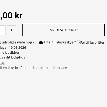
,00 kr
MODTAG BESKED
g udsolgt i webshop - 
Tilføj til Ønskeskyen
Føj til favoritter
lager 10.09.2026
alle butikker
us i dit bolighus
1.58
)
il en ikke brofast ø – kontakt kundeservice