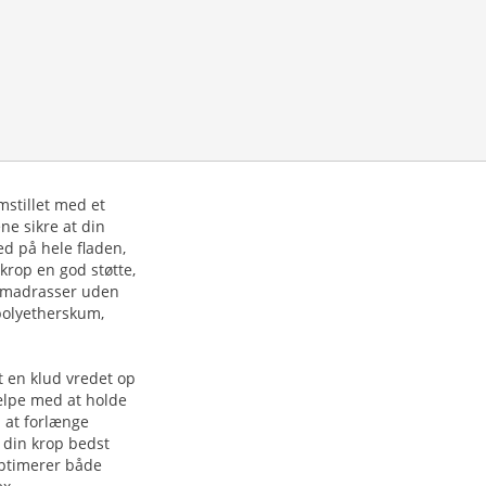
stillet med et
ne sikre at din
d på hele fladen,
krop en god støtte,
ngmadrasser uden
 polyetherskum,
 en klud vredet op
jælpe med at holde
 at forlænge
e din krop bedst
optimerer både