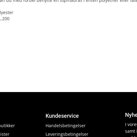
kan du med fordel benytte en topmadras i enten polyether eller lat
lyester
L.200
Nyhe
Kundeservice
I vor
butikker
Handelsbetingelser
samt 
ister
Leveringsbetingelser