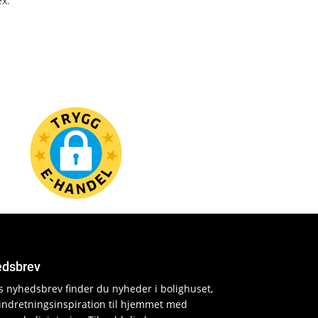
ex.
dsbrev
es nyhedsbrev finder du nyheder i bolighuset,
indretningsinspiration til hjemmet med