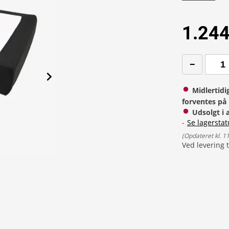
1.244
Midlertidi
forventes på 
Udsolgt i 
-
Se lagerstat
(
Opdateret kl. 1
Ved levering t