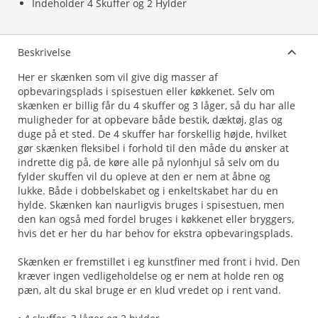
Indeholder 4 Skuffer og 2 Hylder
Beskrivelse
Her er skænken som vil give dig masser af
opbevaringsplads i spisestuen eller køkkenet. Selv om
skænken er billig får du 4 skuffer og 3 låger, så du har alle
muligheder for at opbevare både bestik, dæktøj, glas og
duge på et sted. De 4 skuffer har forskellig højde, hvilket
gør skænken fleksibel i forhold til den måde du ønsker at
indrette dig på, de køre alle på nylonhjul så selv om du
fylder skuffen vil du opleve at den er nem at åbne og
lukke. Både i dobbelskabet og i enkeltskabet har du en
hylde. Skænken kan naurligvis bruges i spisestuen, men
den kan også med fordel bruges i køkkenet eller bryggers,
hvis det er her du har behov for ekstra opbevaringsplads.
Skænken er fremstillet i eg kunstfiner med front i hvid. Den
kræver ingen vedligeholdelse og er nem at holde ren og
pæn, alt du skal bruge er en klud vredet op i rent vand.