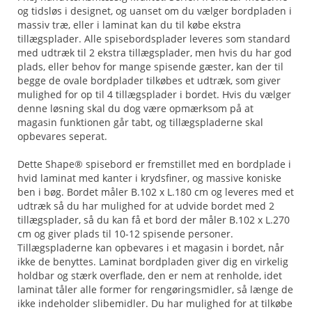
og tidsløs i designet, og uanset om du vælger bordpladen i
massiv træ, eller i laminat kan du til købe ekstra
tillægsplader. Alle spisebordsplader leveres som standard
med udtræk til 2 ekstra tillægsplader, men hvis du har god
plads, eller behov for mange spisende gæster, kan der til
begge de ovale bordplader tilkøbes et udtræk, som giver
mulighed for op til 4 tillægsplader i bordet. Hvis du vælger
denne løsning skal du dog være opmærksom på at
magasin funktionen går tabt, og tillægspladerne skal
opbevares seperat.
Dette Shape® spisebord er fremstillet med en bordplade i
hvid laminat med kanter i krydsfiner, og massive koniske
ben i bøg. Bordet måler B.102 x L.180 cm og leveres med et
udtræk så du har mulighed for at udvide bordet med 2
tillægsplader, så du kan få et bord der måler B.102 x L.270
cm og giver plads til 10-12 spisende personer.
Tillægspladerne kan opbevares i et magasin i bordet, når
ikke de benyttes. Laminat bordpladen giver dig en virkelig
holdbar og stærk overflade, den er nem at renholde, idet
laminat tåler alle former for rengøringsmidler, så længe de
ikke indeholder slibemidler. Du har mulighed for at tilkøbe