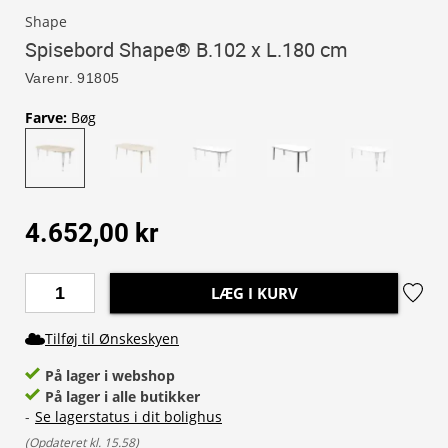
Shape
Spisebord Shape® B.102 x L.180 cm
Varenr.
91805
Farve
:
Bøg
4.652,00 kr
LÆG I KURV
Tilføj til Ønskeskyen
På lager i webshop
På lager i alle butikker
-
Se lagerstatus i dit bolighus
(
Opdateret kl. 15.58
)