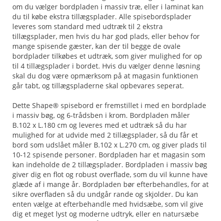
om du vælger bordpladen i massiv træ, eller i laminat kan
du til købe ekstra tillægsplader. Alle spisebordsplader
leveres som standard med udtræk til 2 ekstra
tillægsplader, men hvis du har god plads, eller behov for
mange spisende gæster, kan der til begge de ovale
bordplader tilkøbes et udtræk, som giver mulighed for op
til 4 tillægsplader i bordet. Hvis du vælger denne løsning
skal du dog være opmærksom på at magasin funktionen
går tabt, og tillægspladerne skal opbevares seperat.
Dette Shape® spisebord er fremstillet i med en bordplade
i massiv bøg, og 6-trådsben i krom. Bordpladen måler
B.102 x L.180 cm og leveres med et udtræk så du har
mulighed for at udvide med 2 tillægsplader, så du får et
bord som udslået måler B.102 x L.270 cm, og giver plads til
10-12 spisende personer. Bordpladen har et magasin som
kan indeholde de 2 tillægsplader. Bordpladen i massiv bøg
giver dig en flot og robust overflade, som du vil kunne have
glæde af i mange år. Bordpladen bør efterbehandles, for at
sikre overfladen så du undgår rande og skjolder. Du kan
enten vælge at efterbehandle med hvidsæbe, som vil give
dig et meget lyst og moderne udtryk, eller en natursæbe