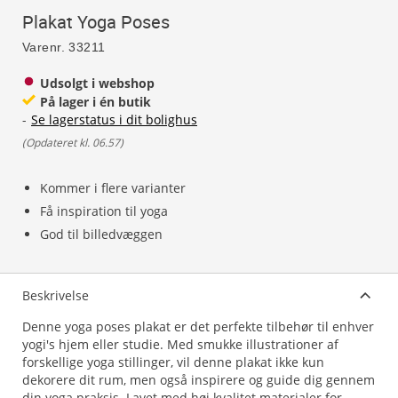
Plakat Yoga Poses
Varenr.
33211
Udsolgt i webshop
På lager i én butik
-
Se lagerstatus i dit bolighus
(
Opdateret kl. 06.57
)
Kommer i flere varianter
Få inspiration til yoga
God til billedvæggen
Beskrivelse
Denne yoga poses plakat er det perfekte tilbehør til enhver
yogi's hjem eller studie. Med smukke illustrationer af
forskellige yoga stillinger, vil denne plakat ikke kun
dekorere dit rum, men også inspirere og guide dig gennem
din yoga praksis. Lavet med høj kvalitet materialer for