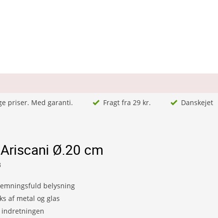
ge priser. Med garanti.
Fragt fra 29 kr.
Danskejet
 Ariscani Ø.20 cm
8
temningsfuld belysning
ks af metal og glas
i indretningen