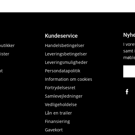
Nyhe
Kundeservice
I vor
butikker
Handelsbetingelser
samt 
ister
Leveringsbetingelser
møble
Leveringsmuligheder
pt
Persondatapolitik
Information om cookies
Fortrydelsesret
Samlevejledninger
Vedligeholdelse
Lån en trailer
Finansiering
Gavekort