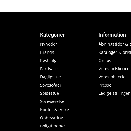
Kategorier
Information
Nyheder
Åbningstider & 
Brands
Kataloger & prisl
Restsalg
Om os
Partivarer
Vores priskonce
Dagligstue
Vores historie
Sovesofaer
Presse
Spisestue
Ledige stillinger
Soveværelse
Kontor & entré
Opbevaring
Boligtilbehør