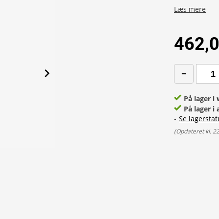
Læs mere
462,0
På lager 
På lager i 
-
Se lagerstat
(
Opdateret kl. 2