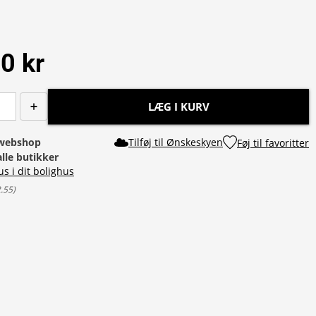
0 kr
LÆG I KURV
i webshop
Tilføj til Ønskeskyen
Føj til favoritter
alle butikker
us i dit bolighus
2.55
)