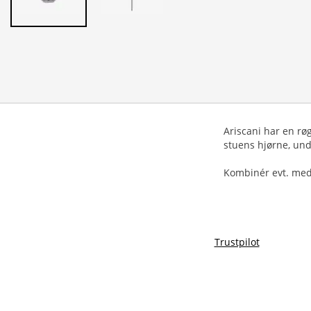
Ariscani har en rø
stuens hjørne, und
Kombinér evt. med
Trustpilot