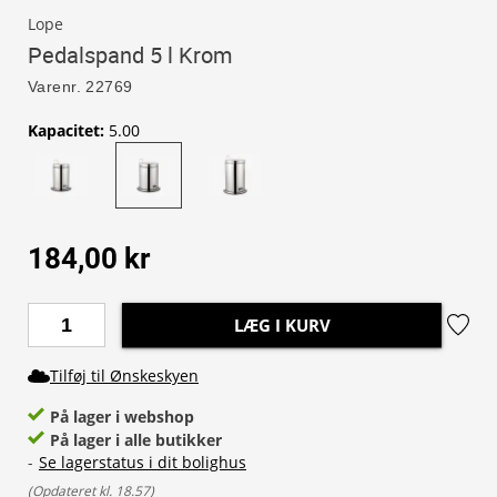
Lope
Pedalspand 5 l Krom
Varenr.
22769
Kapacitet
:
5.00
184,00 kr
LÆG I KURV
Tilføj til Ønskeskyen
På lager i webshop
På lager i alle butikker
-
Se lagerstatus i dit bolighus
(
Opdateret kl. 18.57
)