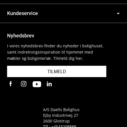
Kundeservice
Nyhedsbrev
I vores nyhedsbrev finder du nyheder i bolighuset,
samt indretningsinspiration til hjemmet med
møbler og boliginteriør. Tilmeld dig her.
TILMELD
A/S Daells Bolighus
Ejby Industrivej 27
2600 Glostrup
Tlf.:
+4543208888