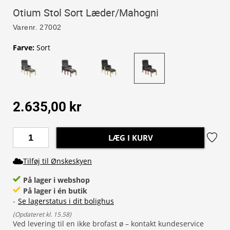
Otium Stol Sort Læder/Mahogni
Varenr.
27002
Farve
:
Sort
2.635,00 kr
LÆG I KURV
Tilføj til Ønskeskyen
På lager i webshop
På lager i én butik
-
Se lagerstatus i dit bolighus
(
Opdateret kl. 15.58
)
Ved levering til en ikke brofast ø – kontakt kundeservice