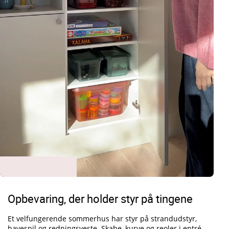
Opbevaring, der holder styr på tingene
Et velfungerende sommerhus har styr på strandudstyr,
havespil og redningsveste. Skabe, kurve og reoler i entré