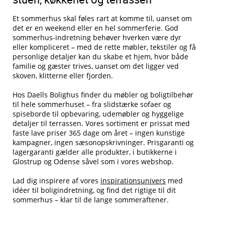
Et sommerhus skal føles rart at komme til, uanset om
det er en weekend eller en hel sommerferie. God
sommerhus-indretning behøver hverken være dyr
eller kompliceret – med de rette møbler, tekstiler og få
personlige detaljer kan du skabe et hjem, hvor både
familie og gæster trives, uanset om det ligger ved
skoven, klitterne eller fjorden.
Hos Daells Bolighus finder du møbler og boligtilbehør
til hele sommerhuset – fra slidstærke sofaer og
spiseborde til opbevaring, udemøbler og hyggelige
detaljer til terrassen. Vores sortiment er prissat med
faste lave priser 365 dage om året – ingen kunstige
kampagner, ingen sæsonopskrivninger. Prisgaranti og
lagergaranti gælder alle produkter, i butikkerne i
Glostrup og Odense såvel som i vores webshop.
Lad dig inspirere af vores
inspirationsunivers
med
idéer til boligindretning, og find det rigtige til dit
sommerhus – klar til de lange sommeraftener.