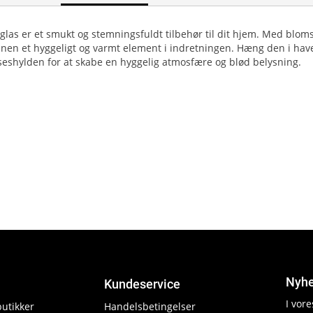
glas er et smukt og stemningsfuldt tilbehør til dit hjem. Med blomst
nen et hyggeligt og varmt element i indretningen. Hæng den i haven,
eshylden for at skabe en hyggelig atmosfære og blød belysning.
Nyhe
Kundeservice
I vor
butikker
Handelsbetingelser