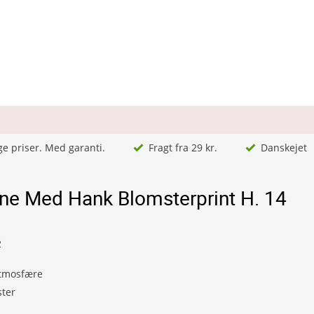
ge priser. Med garanti.
Fragt fra 29 kr.
Danskejet
ane Med Hank Blomsterprint H. 14
2
atmosfære
ter