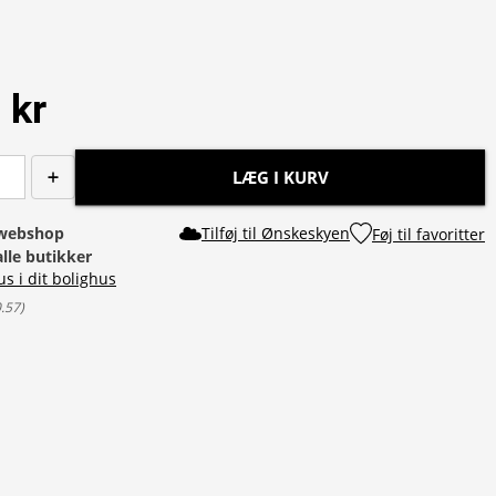
 kr
LÆG I KURV
i webshop
Tilføj til Ønskeskyen
Føj til favoritter
alle butikker
us i dit bolighus
0.57
)