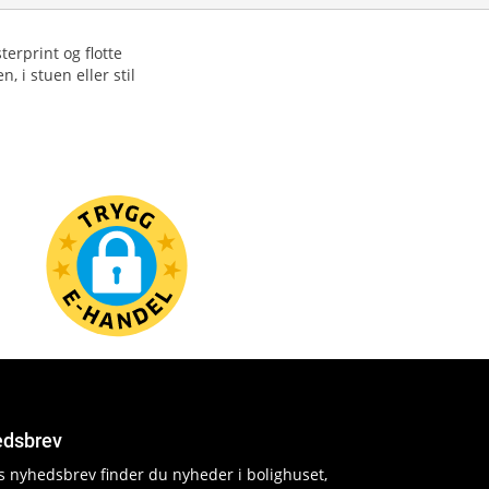
erprint og flotte
 i stuen eller stil
dsbrev
es nyhedsbrev finder du nyheder i bolighuset,