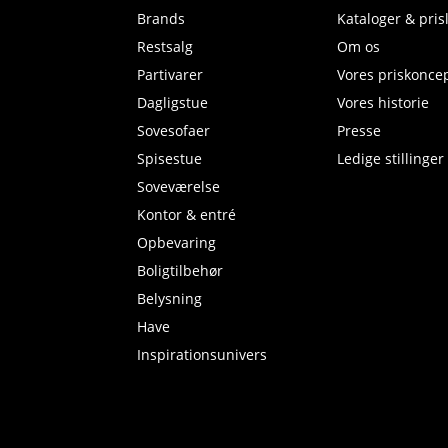
Brands
Kataloger & prisl
Restsalg
Om os
Partivarer
Vores priskonce
Dagligstue
Vores historie
Sovesofaer
Presse
Spisestue
Ledige stillinger
Soveværelse
Kontor & entré
Opbevaring
Boligtilbehør
Belysning
Have
Inspirationsunivers