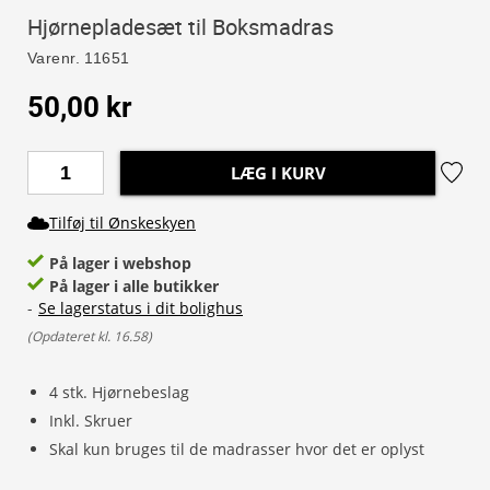
Hjørnepladesæt til Boksmadras
Varenr.
11651
50,00 kr
LÆG I KURV
Tilføj til Ønskeskyen
På lager i webshop
På lager i alle butikker
-
Se lagerstatus i dit bolighus
(
Opdateret kl. 16.58
)
4 stk. Hjørnebeslag
Inkl. Skruer
Skal kun bruges til de madrasser hvor det er oplyst