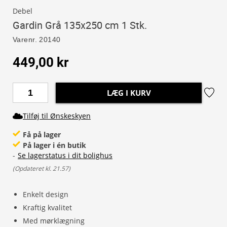
Debel
Gardin Grå 135x250 cm 1 Stk.
Varenr.
20140
449,00 kr
LÆG I KURV
Tilføj til Ønskeskyen
Få på lager
På lager i én butik
-
Se lagerstatus i dit bolighus
(
Opdateret kl. 21.57
)
Enkelt design
Kraftig kvalitet
Med mørklægning