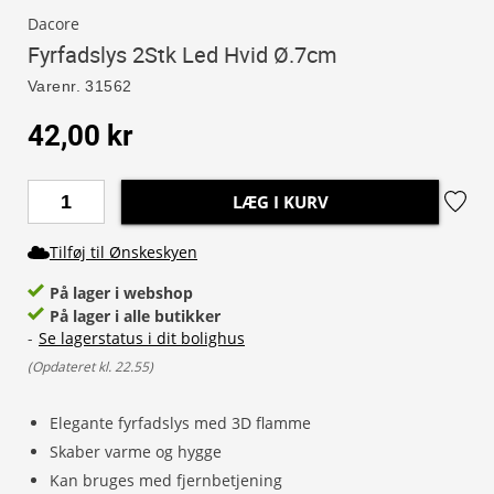
Dacore
Fyrfadslys 2Stk Led Hvid Ø.7cm
Varenr.
31562
42,00 kr
LÆG I KURV
Tilføj til Ønskeskyen
På lager i webshop
På lager i alle butikker
-
Se lagerstatus i dit bolighus
(
Opdateret kl. 22.55
)
Elegante fyrfadslys med 3D flamme
Skaber varme og hygge
Kan bruges med fjernbetjening