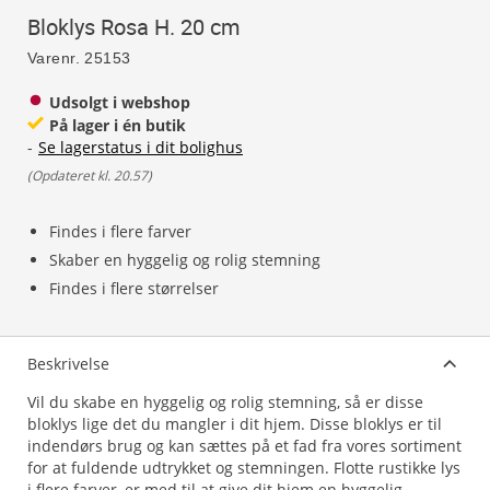
Bloklys Rosa H. 20 cm
Varenr.
25153
Udsolgt i webshop
På lager i én butik
-
Se lagerstatus i dit bolighus
(
Opdateret kl. 20.57
)
Findes i flere farver
Skaber en hyggelig og rolig stemning
Findes i flere størrelser
Beskrivelse
Vil du skabe en hyggelig og rolig stemning, så er disse
bloklys lige det du mangler i dit hjem. Disse bloklys er til
indendørs brug og kan sættes på et fad fra vores sortiment
for at fuldende udtrykket og stemningen. Flotte rustikke lys
i flere farver, er med til at give dit hjem en hyggelig