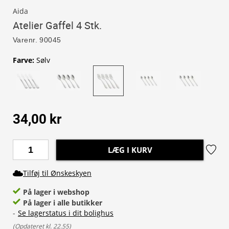
Aida
Atelier Gaffel 4 Stk.
Varenr.
90045
Farve
:
Sølv
34,00 kr
LÆG I KURV
Tilføj til Ønskeskyen
På lager i webshop
På lager i alle butikker
-
Se lagerstatus i dit bolighus
(
Opdateret kl. 22.55
)