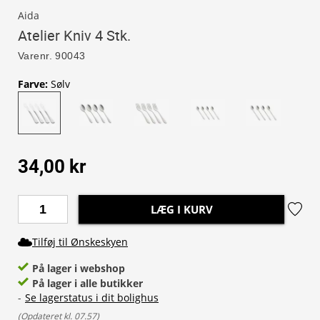
Aida
Atelier Kniv 4 Stk.
Varenr.
90043
Farve
:
Sølv
34,00 kr
LÆG I KURV
Tilføj til Ønskeskyen
På lager i webshop
På lager i alle butikker
-
Se lagerstatus i dit bolighus
(
Opdateret kl. 07.57
)