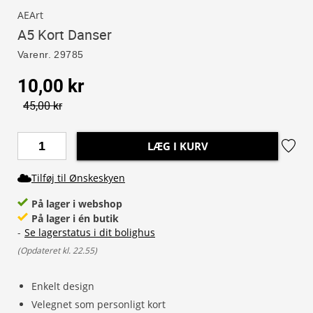
AEArt
A5 Kort Danser
Varenr.
29785
10,00 kr
45,00 kr
LÆG I KURV
Tilføj til Ønskeskyen
På lager i webshop
På lager i én butik
-
Se lagerstatus i dit bolighus
(
Opdateret kl. 22.55
)
Enkelt design
Velegnet som personligt kort