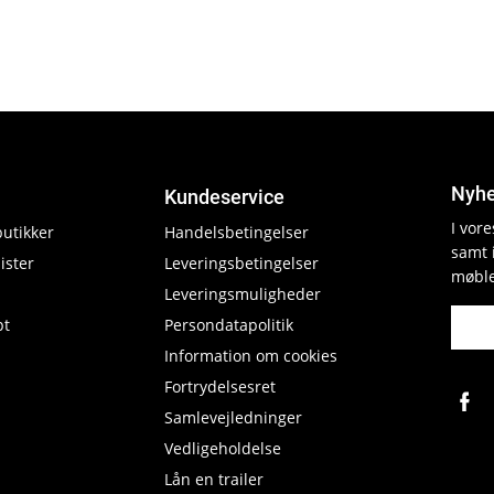
Nyhe
Kundeservice
I vor
butikker
Handelsbetingelser
samt 
ister
Leveringsbetingelser
møble
Leveringsmuligheder
pt
Persondatapolitik
Information om cookies
Fortrydelsesret
Samlevejledninger
Vedligeholdelse
Lån en trailer