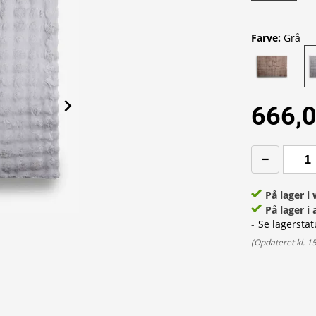
Farve
:
Grå
666,0
På lager 
På lager i 
-
Se lagerstat
(
Opdateret kl. 1