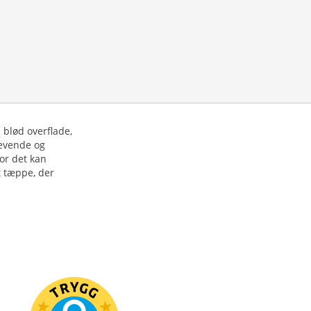
blød overflade,
levende og
vor det kan
t tæppe, der