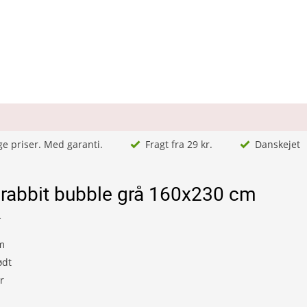
ge priser. Med garanti.
Fragt fra 29 kr.
Danskejet
rabbit bubble grå 160x230 cm
1
m
ødt
r