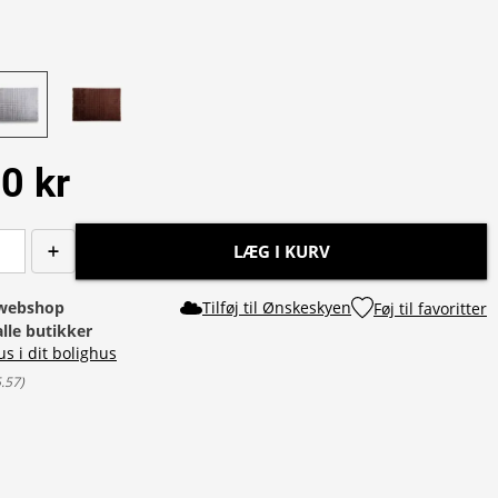
0 kr
LÆG I KURV
i webshop
Tilføj til Ønskeskyen
Føj til favoritter
alle butikker
us i dit bolighus
5.57
)