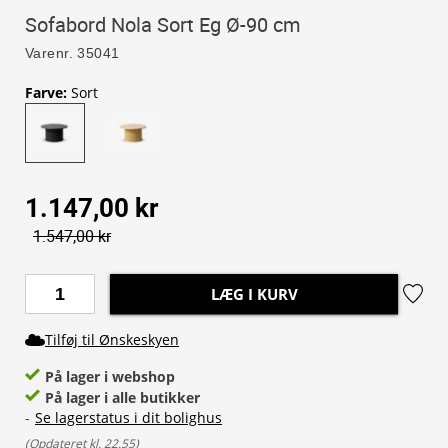
Sofabord Nola Sort Eg Ø-90 cm
Varenr.
35041
Farve
:
Sort
1.147,00 kr
1.547,00 kr
LÆG I KURV
Tilføj til Ønskeskyen
På lager i webshop
På lager i alle butikker
-
Se lagerstatus i dit bolighus
(
Opdateret kl. 22.55
)