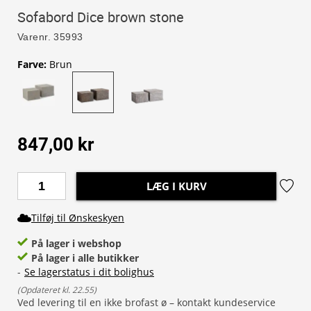
Sofabord Dice brown stone
Varenr.
35993
Farve
:
Brun
847,00 kr
LÆG I KURV
Tilføj til Ønskeskyen
På lager i webshop
På lager i alle butikker
-
Se lagerstatus i dit bolighus
(
Opdateret kl. 22.55
)
Ved levering til en ikke brofast ø – kontakt kundeservice