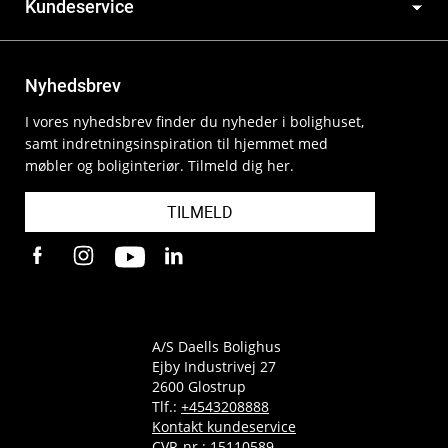
Kundeservice
Nyhedsbrev
I vores nyhedsbrev finder du nyheder i bolighuset,
samt indretningsinspiration til hjemmet med
møbler og boliginteriør. Tilmeld dig her.
TILMELD
A/S Daells Bolighus
Ejby Industrivej 27
2600 Glostrup
Tlf.:
+4543208888
Kontakt kundeservice
CVR-nr.: 15110589