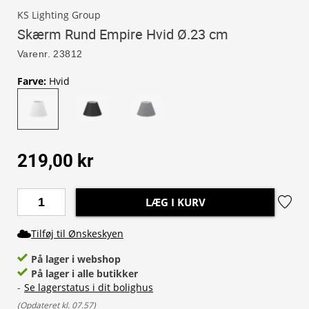
KS Lighting Group
Skærm Rund Empire Hvid Ø.23 cm
Varenr.
23812
Farve
:
Hvid
219,00 kr
LÆG I KURV
Tilføj til Ønskeskyen
På lager i webshop
På lager i alle butikker
-
Se lagerstatus i dit bolighus
(
Opdateret kl. 07.57
)