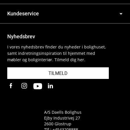
Kundeservice
Nyhedsbrev
I vores nyhedsbrev finder du nyheder i bolighuset,
samt indretningsinspiration til hjemmet med
møbler og boliginteriør. Tilmeld dig her.
TILMELD
A/S Daells Bolighus
Ejby Industrivej 27
2600 Glostrup
Tlf.:
+4543208888