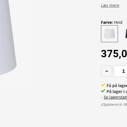
Læs mere
Farve
:
Hvid
375,0
Få på lage
På lager i 
-
Se lagerstat
(
Opdateret kl. 0