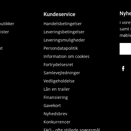
Nyhe
Kundeservice
I vor
butikker
Handelsbetingelser
samt 
ister
Leveringsbetingelser
møble
Leveringsmuligheder
pt
Persondatapolitik
Information om cookies
Fortrydelsesret
Samlevejledninger
Vedligeholdelse
Lån en trailer
Finansiering
Gavekort
Nyhedsbrev
Konkurrencer
FAQ - ofte stillede spørgsmål