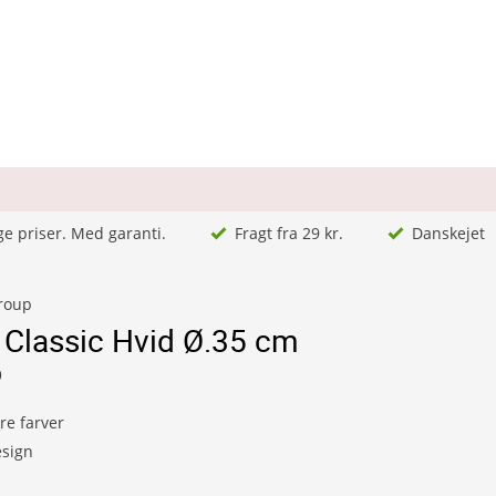
ge priser. Med garanti.
Fragt fra 29 kr.
Danskejet
Group
Classic Hvid Ø.35 cm
9
ere farver
esign