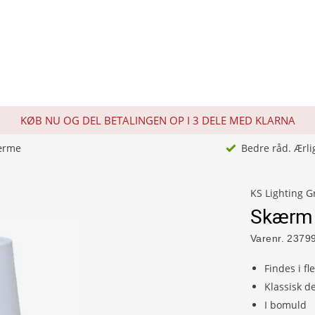
KØB NU OG DEL BETALINGEN OP I 3 DELE MED KLARNA
ærme
Bedre råd. Ærli
KS Lighting 
Skærm 
Varenr.
2379
Findes i fl
Klassisk d
I bomuld