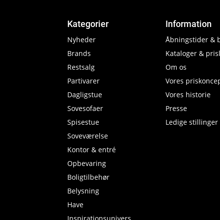
Kategorier
Information
Nyheder
Åbningstider & 
Brands
Kataloger & prisl
Restsalg
Om os
Partivarer
Vores priskonce
Dagligstue
Vores historie
Sovesofaer
Presse
Spisestue
Ledige stillinger
Soveværelse
Kontor & entré
Opbevaring
Boligtilbehør
Belysning
Have
Inspirationsunivers