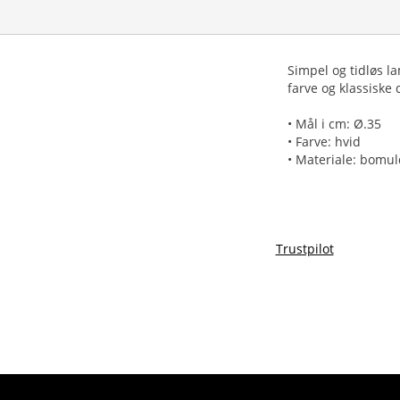
Simpel og tidløs l
farve og klassiske
• Mål i cm: Ø.35
• Farve: hvid
• Materiale: bomul
Trustpilot