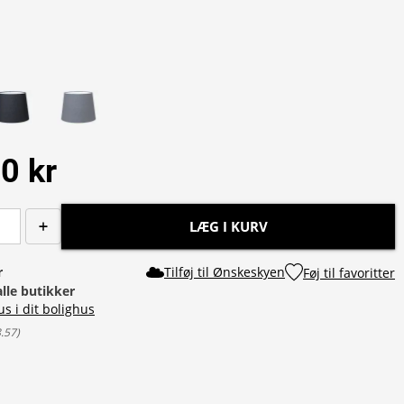
0 kr
LÆG I KURV
r
Tilføj til Ønskeskyen
Føj til favoritter
alle butikker
us i dit bolighus
8.57
)