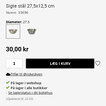
Sigte stål 27,5x12,5 cm
Varenr.
33696
Diameter
:
27.5
30,00 kr
LÆG I KURV
Tilføj til Ønskeskyen
På lager i webshop
På lager i alle butikker
-
Se lagerstatus i dit bolighus
(
Opdateret kl. 22.55
)