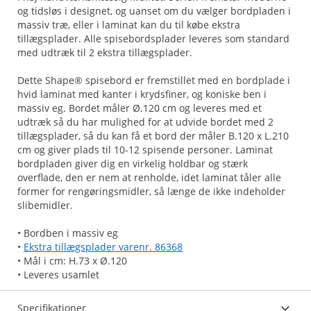
og tidsløs i designet, og uanset om du vælger bordpladen i
massiv træ, eller i laminat kan du til købe ekstra
tillægsplader. Alle spisebordsplader leveres som standard
med udtræk til 2 ekstra tillægsplader.
Dette Shape® spisebord er fremstillet med en bordplade i
hvid laminat med kanter i krydsfiner, og koniske ben i
massiv eg. Bordet måler Ø.120 cm og leveres med et
udtræk så du har mulighed for at udvide bordet med 2
tillægsplader, så du kan få et bord der måler B.120 x L.210
cm og giver plads til 10-12 spisende personer. Laminat
bordpladen giver dig en virkelig holdbar og stærk
overflade, den er nem at renholde, idet laminat tåler alle
former for rengøringsmidler, så længe de ikke indeholder
slibemidler.
• Bordben i massiv eg
•
Ekstra tillægsplader varenr. 86368
• Mål i cm: H.73 x Ø.120
• Leveres usamlet
Specifikationer