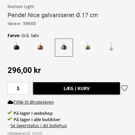
Nielsen Light
Pendel Nice galvaniseret Ø.17 cm
Varenr.
99600
Farve
:
Grå, Sølv
296,00 kr
LÆG I KURV
Tilføj til Ønskeskyen
På lager i webshop
På lager i alle butikker
-
Se lagerstatus i dit bolighus
(
Opdateret kl. 10.57
)