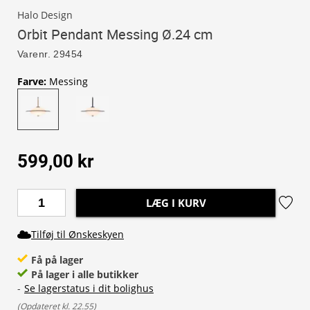
Halo Design
Orbit Pendant Messing Ø.24 cm
Varenr.
29454
Farve
:
Messing
599,00 kr
LÆG I KURV
Tilføj til Ønskeskyen
Få på lager
På lager i alle butikker
-
Se lagerstatus i dit bolighus
(
Opdateret kl. 22.55
)