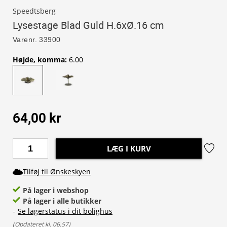
Speedtsberg
Lysestage Blad Guld H.6xØ.16 cm
Varenr.
33900
Højde, komma
:
6.00
64,00 kr
LÆG I KURV
Tilføj til Ønskeskyen
På lager i webshop
På lager i alle butikker
-
Se lagerstatus i dit bolighus
(
Opdateret kl. 06.57
)