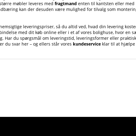
 større møbler leveres med
fragtmand
enten til kantsten eller med
indbæring kan der desuden være mulighed for tilvalg som monterin
emsigtige leveringspriser, så du altid ved, hvad din levering koster,
indelse med dit køb online eller i et af vores bolighuse, hvor en s
ng. Har du spørgsmål om leveringstid, leveringsformer eller praktis
er du svar her – og ellers står vores
kundeservice
klar til at hjælpe