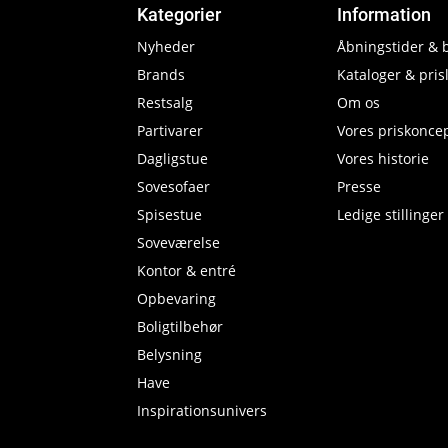
Kategorier
Information
Nyheder
Åbningstider & 
Brands
Kataloger & prisl
Restsalg
Om os
Partivarer
Vores priskonce
Dagligstue
Vores historie
Sovesofaer
Presse
Spisestue
Ledige stillinger
Soveværelse
Kontor & entré
Opbevaring
Boligtilbehør
Belysning
Have
Inspirationsunivers