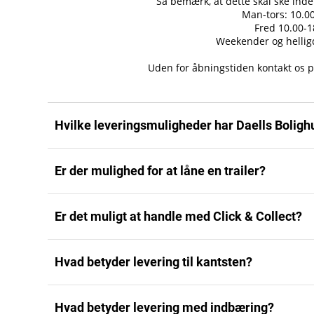
Så bemærk, at dette skal ske inde
Man-tors: 10.0
Fred 10.00-1
Weekender og hellig
Uden for åbningstiden kontakt os 
Hvilke leveringsmuligheder har Daells Boligh
Er der mulighed for at låne en trailer?
Der er mulighed for
levering med fragtmand
til ka
køb online og i vores fysiske butikker.
Er det muligt at handle med Click & Collect?
Hvis du bestiller mindre møbler og boligtilbehør op
Når du handler i Daells Bolighus har du mulighed for 
eller GLS som pakkepost
til hjemmelevering, til de
kan opstå situationer, hvor fragtselskabet leverer 
Pakkerne modtages 1-3 hverdage efter vi har modtag
Hvad betyder levering til kantsten?
Du kan købe dine varer med Click & Collect til afhen
SÅDAN LEJER DU TRAILER
Du vil modtage en mail med et trackinglink, så du ka
Odense.
Find alle
fragtpriserne
i vores leveringsbetingelser.
Hvad betyder levering med indbæring?
Læg varen/varerne i kurven