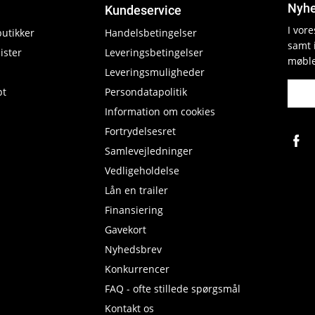
Nyhe
Kundeservice
I vor
butikker
Handelsbetingelser
samt 
ister
Leveringsbetingelser
møble
Leveringsmuligheder
pt
Persondatapolitik
Information om cookies
Fortrydelsesret
Samlevejledninger
Vedligeholdelse
Lån en trailer
Finansiering
Gavekort
Nyhedsbrev
Konkurrencer
FAQ - ofte stillede spørgsmål
Kontakt os