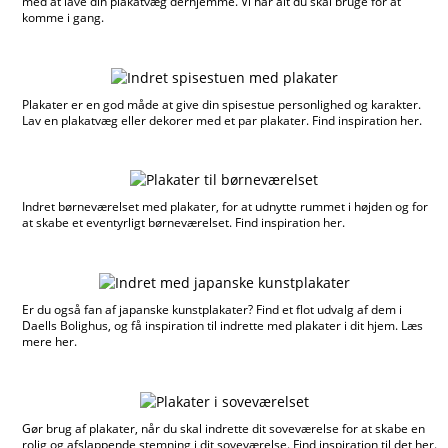
med at lave din plakatvæg derhjemme. Vi har alt du skal bruge for at
komme i gang.
Plakater er en god måde at give din spisestue personlighed og karakter.
Lav en plakatvæg eller dekorer med et par plakater. Find inspiration her.
Indret børneværelset med plakater, for at udnytte rummet i højden og for
at skabe et eventyrligt børneværelset. Find inspiration her.
Er du også fan af japanske kunstplakater? Find et flot udvalg af dem i
Daells Bolighus, og få inspiration til indrette med plakater i dit hjem. Læs
mere her.
Gør brug af plakater, når du skal indrette dit soveværelse for at skabe en
rolig og afslappende stemning i dit soveværelse. Find inspiration til det her.