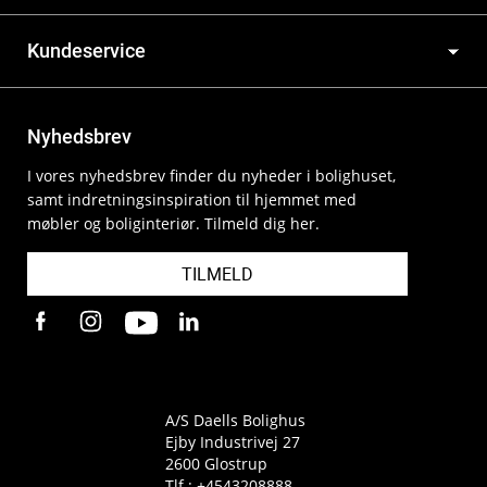
Kundeservice
Nyhedsbrev
I vores nyhedsbrev finder du nyheder i bolighuset,
samt indretningsinspiration til hjemmet med
møbler og boliginteriør. Tilmeld dig her.
TILMELD
A/S Daells Bolighus
Ejby Industrivej 27
2600 Glostrup
Tlf.:
+4543208888