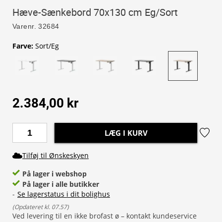
Hæve-Sænkebord 70x130 cm Eg/Sort
Varenr.
32684
Farve
:
Sort/Eg
2.384,00 kr
LÆG I KURV
Tilføj til Ønskeskyen
På lager i webshop
På lager i alle butikker
-
Se lagerstatus i dit bolighus
(
Opdateret kl. 07.57
)
Ved levering til en ikke brofast ø – kontakt kundeservice