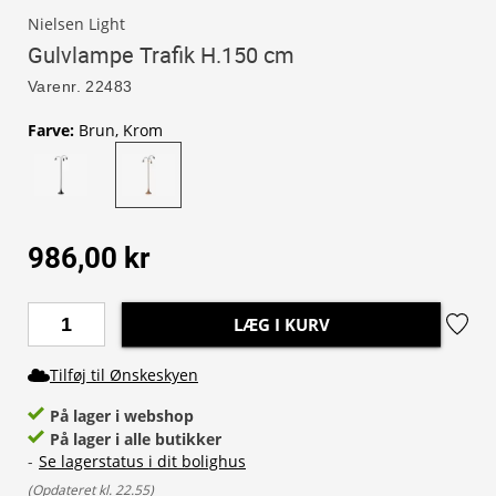
Nielsen Light
Gulvlampe Trafik H.150 cm
Varenr.
22483
Farve
:
Brun, Krom
986,00 kr
LÆG I KURV
Tilføj til Ønskeskyen
På lager i webshop
På lager i alle butikker
-
Se lagerstatus i dit bolighus
(
Opdateret kl. 22.55
)