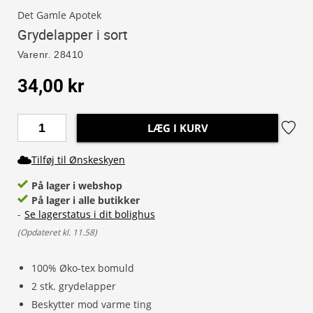
Det Gamle Apotek
Grydelapper i sort
Varenr.
28410
34,00 kr
LÆG I KURV
Tilføj til Ønskeskyen
På lager i webshop
På lager i alle butikker
-
Se lagerstatus i dit bolighus
(
Opdateret kl. 11.58
)
100% Øko-tex bomuld
2 stk. grydelapper
Beskytter mod varme ting