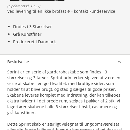
(
Opdateret kl. 19.57
)
Ved levering til en ikke brofast ø – kontakt kundeservice
Findes i 3 Størrelser
Grå Kunstfiner
Produceret i Danmark
Beskrivelse
Sprint er en serie af garderobeskabe som findes i 3
størrelser og 3 farver. Sprint udmærker sig ved at være en
serie af skabe i en god kvalitet, med kraftige sider, som
holder til at blive brugt, og stadig sælges til gode priser.
Skabene leveres komplet med indretning, der kan tilkøbes
ekstra hylder til det brede rum, sælges i pakker af 2 stk. Vi
lagerfører skabene i alle 3 størrelser i hvid, cashmere og
grå kunstfiner.
Dette Sprint skab er særligt velegnet til ungdomsværelset
eller din første lejlighed, hvor du har masser af tøj der skal