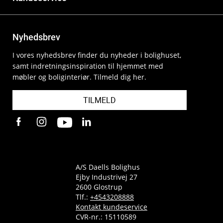
Nyhedsbrev
I vores nyhedsbrev finder du nyheder i bolighuset,
samt indretningsinspiration til hjemmet med
møbler og boliginteriør. Tilmeld dig her.
TILMELD
A/S Daells Bolighus
Ejby Industrivej 27
2600 Glostrup
Tlf.:
+4543208888
Kontakt kundeservice
CVR-nr.: 15110589