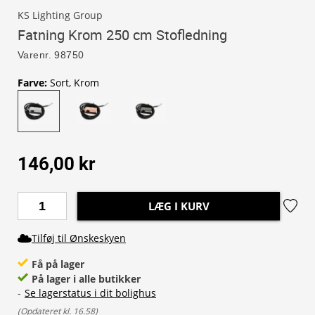
KS Lighting Group
Fatning Krom 250 cm Stofledning
Varenr.
98750
Farve
:
Sort, Krom
146,00 kr
LÆG I KURV
Tilføj til Ønskeskyen
Få på lager
På lager i alle butikker
-
Se lagerstatus i dit bolighus
(
Opdateret kl. 16.58
)