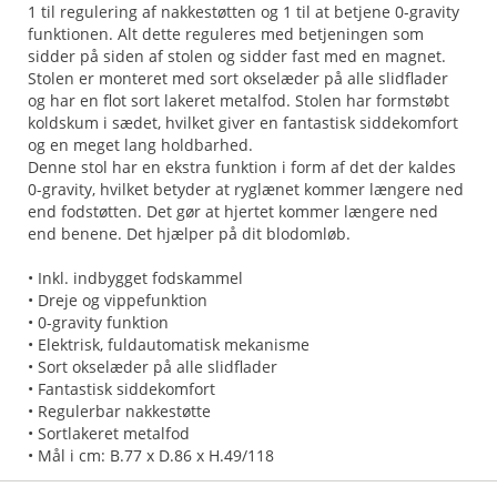
1 til regulering af nakkestøtten og 1 til at betjene 0-gravity
funktionen. Alt dette reguleres med betjeningen som
sidder på siden af stolen og sidder fast med en magnet.
Stolen er monteret med sort okselæder på alle slidflader
og har en flot sort lakeret metalfod. Stolen har formstøbt
koldskum i sædet, hvilket giver en fantastisk siddekomfort
og en meget lang holdbarhed.
Denne stol har en ekstra funktion i form af det der kaldes
0-gravity, hvilket betyder at ryglænet kommer længere ned
end fodstøtten. Det gør at hjertet kommer længere ned
end benene. Det hjælper på dit blodomløb.
• Inkl. indbygget fodskammel
• Dreje og vippefunktion
• 0-gravity funktion
• Elektrisk, fuldautomatisk mekanisme
• Sort okselæder på alle slidflader
• Fantastisk siddekomfort
• Regulerbar nakkestøtte
• Sortlakeret metalfod
• Mål i cm: B.77 x D.86 x H.49/118