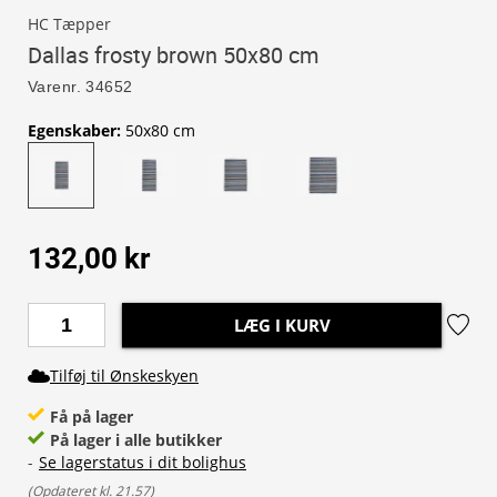
HC Tæpper
Dallas frosty brown 50x80 cm
Varenr.
34652
Egenskaber
:
50x80 cm
132,00 kr
LÆG I KURV
Tilføj til Ønskeskyen
Få på lager
På lager i alle butikker
-
Se lagerstatus i dit bolighus
(
Opdateret kl. 21.57
)