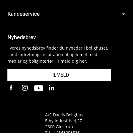
Kundeservice
Nyhedsbrev
I vores nyhedsbrev finder du nyheder i bolighuset,
samt indretningsinspiration til hjemmet med
møbler og boliginteriør. Tilmeld dig her.
TILMELD
A/S Daells Bolighus
Ejby Industrivej 27
2600 Glostrup
Tlf.:
+4543208888