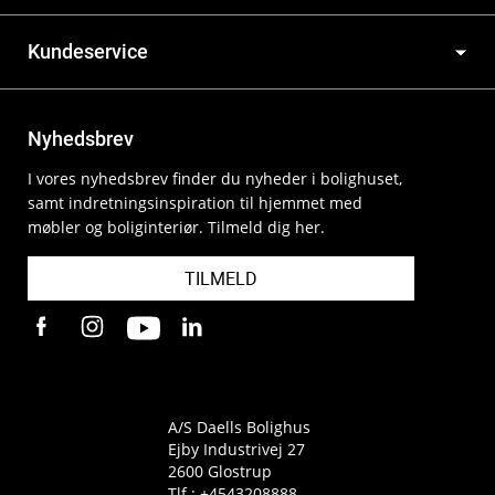
Kundeservice
Nyhedsbrev
I vores nyhedsbrev finder du nyheder i bolighuset,
samt indretningsinspiration til hjemmet med
møbler og boliginteriør. Tilmeld dig her.
TILMELD
A/S Daells Bolighus
Ejby Industrivej 27
2600 Glostrup
Tlf.:
+4543208888