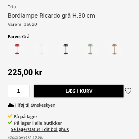
Trio
Bordlampe Ricardo grå H.30 cm
Varenr.
36620
Farve
:
Grå
225,00 kr
LÆG I KURV
Tilføj til Ønskeskyen
Få på lager
På lager i alle butikker
-
Se lagerstatus i dit bolighus
(
Opdateret kl. 10.58
)