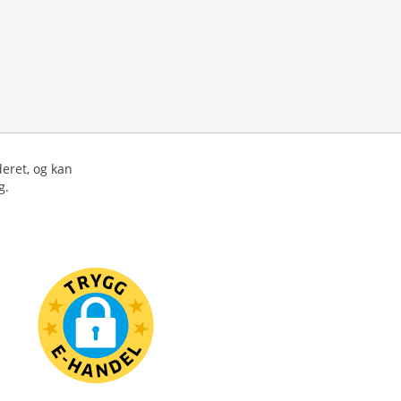
deret, og kan
g.