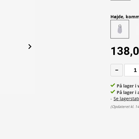
Højde, kom
138,0
På lager 
På lager i 
-
Se lagerstat
(
Opdateret kl. 1