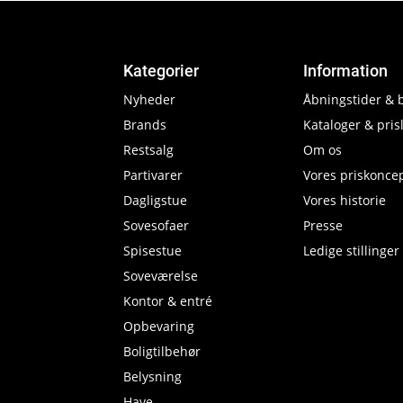
Kategorier
Information
Nyheder
Åbningstider & 
Brands
Kataloger & prisl
Restsalg
Om os
Partivarer
Vores priskonce
Dagligstue
Vores historie
Sovesofaer
Presse
Spisestue
Ledige stillinger
Soveværelse
Kontor & entré
Opbevaring
Boligtilbehør
Belysning
Have