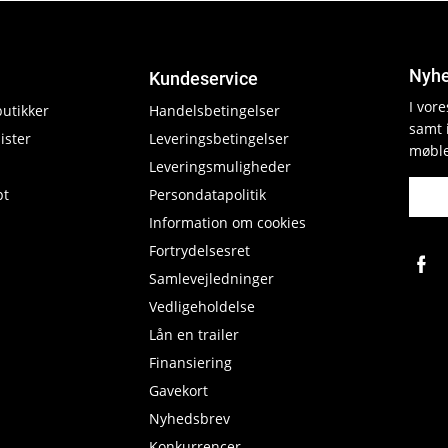
Nyhe
Kundeservice
I vor
butikker
Handelsbetingelser
samt 
ister
Leveringsbetingelser
møble
Leveringsmuligheder
pt
Persondatapolitik
Information om cookies
Fortrydelsesret
Samlevejledninger
Vedligeholdelse
Lån en trailer
Finansiering
Gavekort
Nyhedsbrev
Konkurrencer