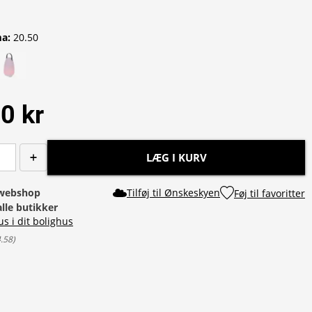
ma
:
20.50
0 kr
LÆG I KURV
i webshop
Tilføj til Ønskeskyen
Føj til favoritter
alle butikker
us i dit bolighus
4.58
)