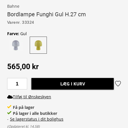
Bahne
Bordlampe Funghi Gul H.27 cm
Varenr.
33324
Farve
:
Gul
565,00 kr
LÆG I KURV
Tilføj til Ønskeskyen
Få på lager
På lager i alle butikker
-
Se lagerstatus i dit bolighus
(
Opdateret kl. 14.58
)