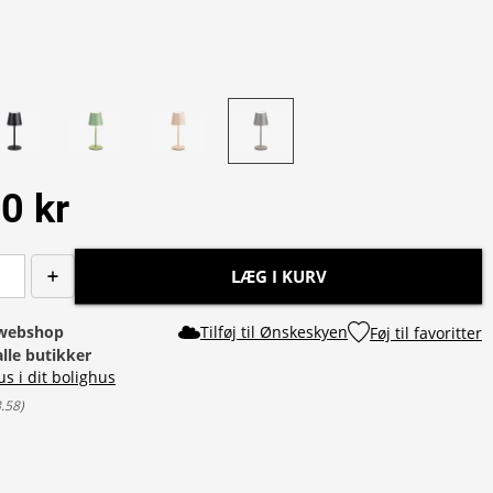
0 kr
LÆG I KURV
i webshop
Tilføj til Ønskeskyen
Føj til favoritter
alle butikker
us i dit bolighus
3.58
)