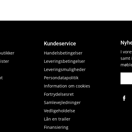
Nyhe
Kundeservice
I vor
butikker
Handelsbetingelser
samt 
ister
Leveringsbetingelser
møble
Leveringsmuligheder
pt
Persondatapolitik
Information om cookies
Fortrydelsesret
Samlevejledninger
Vedligeholdelse
Lån en trailer
Finansiering