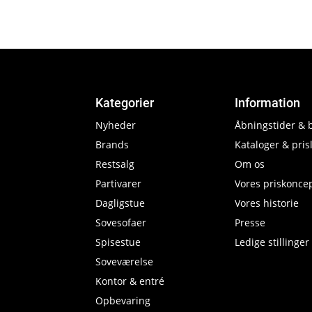
Kategorier
Information
Nyheder
Åbningstider & 
Brands
Kataloger & prisl
Restsalg
Om os
Partivarer
Vores priskonce
Dagligstue
Vores historie
Sovesofaer
Presse
Spisestue
Ledige stillinger
Soveværelse
Kontor & entré
Opbevaring