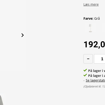
Læs mere
Farve
:
Grå
192,0
På lager 
På lager i 
-
Se lagerstat
(
Opdateret kl. 1