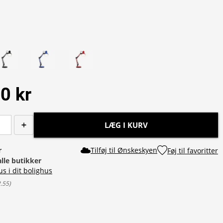
0 kr
LÆG I KURV
r
Tilføj til Ønskeskyen
Føj til favoritter
alle butikker
us i dit bolighus
2.55
)