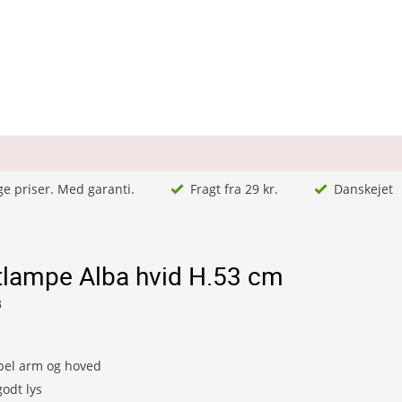
ge priser. Med garanti.
Fragt fra 29 kr.
Danskejet
ktlampe Alba hvid H.53 cm
8
bel arm og hoved
godt lys