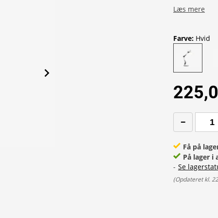
Læs mere
Farve
:
Hvid
225,0
Få på lage
På lager i 
-
Se lagerstat
(
Opdateret kl. 2