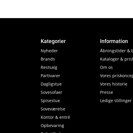
Kategorier
Information
Nyheder
Åbningstider & 
Brands
Kataloger & prisl
Restsalg
Om os
Partivarer
Vores priskonce
Dagligstue
Vores historie
Sovesofaer
Presse
Spisestue
Ledige stillinger
Soveværelse
Kontor & entré
Opbevaring