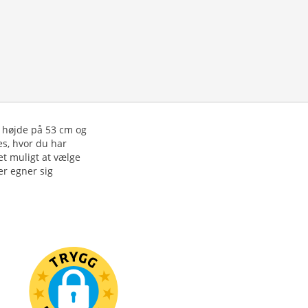
n højde på 53 cm og
es, hvor du har
et muligt at vælge
er egner sig