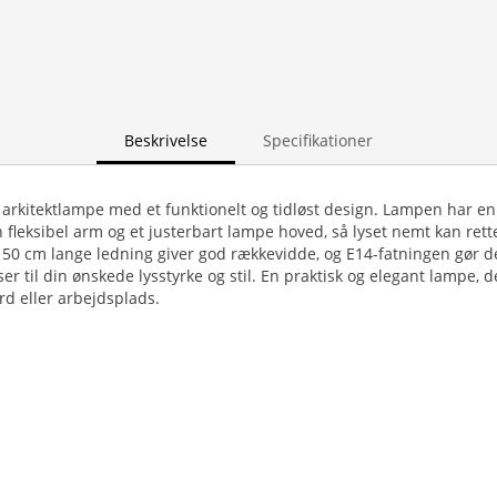
Beskrivelse
Specifikationer
k arkitektlampe med et funktionelt og tidløst design. Lampen har e
 fleksibel arm og et justerbart lampe hoved, så lyset nemt kan rett
150 cm lange ledning giver god rækkevidde, og E14-fatningen gør d
r til din ønskede lysstyrke og stil. En praktisk og elegant lampe, d
ord eller arbejdsplads.