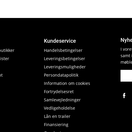
Nyhe
Kundeservice
I vor
butikker
Handelsbetingelser
samt 
ister
Leveringsbetingelser
møble
Leveringsmuligheder
pt
Persondatapolitik
Information om cookies
Fortrydelsesret
Samlevejledninger
Vedligeholdelse
Lån en trailer
Finansiering