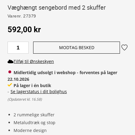
Væghængt sengebord med 2 skuffer
Varenr.
27379
592,00 kr
MODTAG BESKED
Tilføj til Ønskeskyen
Midlertidig udsolgt i webshop - forventes på lager 
22.10.2026
På lager i én butik
-
Se lagerstatus i dit bolighus
(
Opdateret kl. 16.58
)
2 rummelige skuffer
Metaludtræk og stop
Moderne design