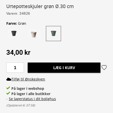
Urtepotteskjuler grøn Ø.30 cm
Varenr.
34826
Farve
:
Grøn
34,00 kr
LÆG I KURV
Tilføj til Ønskeskyen
På lager i webshop
På lager i alle butikker
-
Se lagerstatus i dit bolighus
(
Opdateret kl. 07.58
)