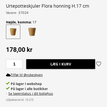
Urtepotteskjuler Flora honning H.17 cm
Varenr.
37024
Højde, komma
:
17
178,00 kr
LÆG I KURV
Tilføj til Ønskeskyen
På lager i webshop
På lager i alle butikker
-
Se lagerstatus i dit bolighus
(
Opdateret kl. 15.57
)